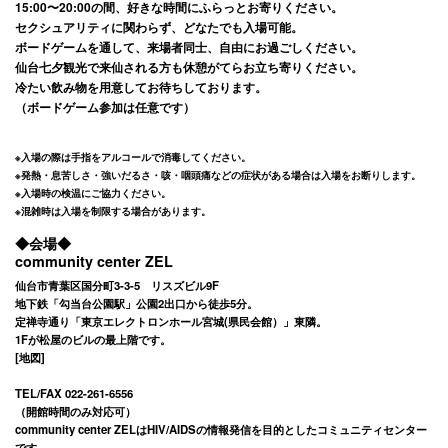
15:00〜20:00の間、好きな時間にふらっとお寄りください。
セクシュアリティに関わらず、どなたでも入場可能。
ボードゲームを通して、来場者同士、自由にお過ごしください。
仙台七夕観光で来仙される方も休憩がてらお立ち寄りください。
冷たい飲み物を用意してお待ちしております。
（ボードゲーム参加は任意です）
※入場の際は手指をアルコールで消毒してください。
※発熱・息苦しさ・強いだるさ・咳・咽頭痛などの症状がある場合は入場をお断りします。
※入場時の検温にご協力ください。
※混雑時は入場を制限する場合があります。
◆会場◆
community center ZEL
仙台市青葉区国分町3-3-5 リスズビル9F
地下鉄「勾当台公園駅」公園2出口から徒歩5分。
定禅寺通り「東京エレクトロンホール宮城(県民会館）」東隣。
1Fが松屋のビルの最上階です。
[
地図
]
TEL/FAX 022-261-6556
（開館時間のみ対応可）
community center ZELはHIV/AIDSの情報発信を目的としたコミュニティセンター
です。