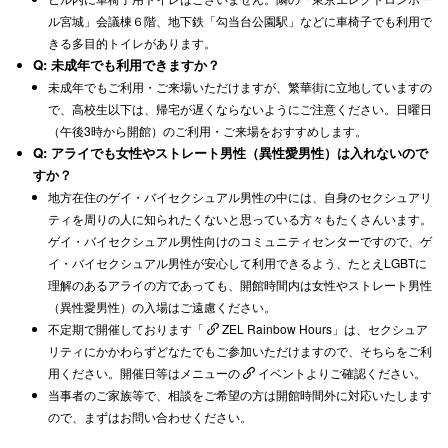
ル宮城」会議棟６階、地下鉄「勾当台公園駅」などに車椅子でも利用で
きる多目的トイレがあります。
Q:
未成年でも利用できますか？
未成年でもご利用・ご来場いただけますが、繁華街に立地していますの
で、高校生以下は、帰宅が遅くならないようにご注意ください。日曜日
（午後3時から開館）のご利用・ご来場をおすすめします。
Q: アライでも女性やストレート男性（異性愛男性）は入れないので
すか？
地方在住のゲイ・バイセクシュアル男性の中には、自身のセクシュアリ
ティを周りの人に知られたくないと思っている方々もたくさんいます。
ゲイ・バイセクシュアル男性向けのコミュニティセンターですので、ゲ
イ・バイセクシュアル男性が安心して利用できるよう、たとえLGBTに
理解のあるアライの方であっても、開館時間内は女性やストレート男性
（異性愛男性）の入場はご遠慮ください。
不定期で開催しております「
ZEL Rainbow Hours
」は、セクシュア
リティにかかわらずどなたでもご参加いただけますので、そちらをご利
用ください。開催日等はメニューの
イベント
よりご確認ください。
当事者のご家族等で、相談をご希望の方は開館時間外に対応いたします
ので、まずはお問い合わせください。