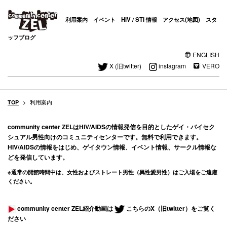
利用案内
イベント
HIV / STI 情報
アクセス(地図)
スタ
ッフブログ
ENGLISH
X (旧twitter)
instagram
VERO
TOP
>
利用案内
community center ZELはHIV/AIDSの情報発信を目的としたゲイ・バイセク
シュアル男性向けの
コミュニティセンターです。
無料で利用できます。
HIV/AIDSの情報をはじめ、ゲイタウン情報、イベント情報、サークル情報な
どを発信しています。
※通常の開館時間中は、女性およびストレート男性（異性愛男性）はご入場をご遠慮
ください。
community center ZEL紹介動画は
こちらのX（旧twitter）をご覧く
ださい