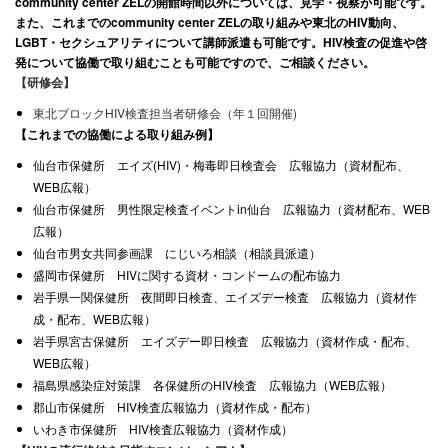
community center ZELの開館時間以外については、見学・視察が可能です。
また、これまでのcommunity center ZELの取り組みや東北のHIV動向、
LGBT・セクシュアリティについて講師派遣も可能です。HIV検査の促進や啓
発について協働で取り組むことも可能ですので、ご相談ください。
【研修会】
東北ブロックHIV検査担当者研修会（年１回開催)
【これまでの協働による取り組み例】
仙台市保健所 エイズ(HIV)・梅毒即日検査会 広報協力（資材配布、
WEB広報）
仙台市保健所 男性限定検査イベントin仙台 広報協力（資材配布、WEB
広報）
仙台市男女共同参画課 にじいろ相談（相談員派遣）
盛岡市保健所 HIVに関する資材・コンドームの配布協力
岩手県一関保健所 夜間即日検査、エイズデー検査 広報協力（資材作
成・配布、WEB広報）
岩手県宮古保健所 エイズデー即日検査 広報協力（資材作成・配布、
WEB広報）
福島県感染症対策課 各保健所のHIV検査 広報協力（WEB広報）
郡山市保健所 HIV検査広報協力（資材作成・配布）
いわき市保健所 HIV検査広報協力（資材作成）