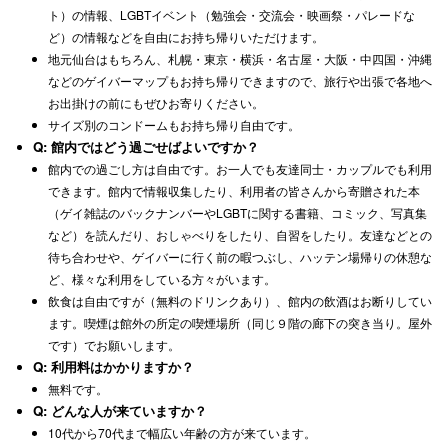
ト）の情報、LGBTイベント（勉強会・交流会・映画祭・パレードな
ど）の情報などを自由にお持ち帰りいただけます。
地元仙台はもちろん、札幌・東京・横浜・名古屋・大阪・中四国・沖縄
などのゲイバーマップもお持ち帰りできますので、旅行や出張で各地へ
お出掛けの前にもぜひお寄りください。
サイズ別のコンドームもお持ち帰り自由です。
Q: 館内ではどう過ごせばよいですか？
館内での過ごし方は自由です。お一人でも友達同士・カップルでも利用
できます。館内で情報収集したり、利用者の皆さんから寄贈された本
（ゲイ雑誌のバックナンバーやLGBTに関する書籍、コミック、写真集
など）を読んだり、おしゃべりをしたり、自習をしたり。友達などとの
待ち合わせや、ゲイバーに行く前の暇つぶし、ハッテン場帰りの休憩な
ど、様々な利用をしている方々がいます。
飲食は自由ですが（無料のドリンクあり）、館内の飲酒はお断りしてい
ます。喫煙は館外の所定の喫煙場所（同じ９階の廊下の突き当り。屋外
です）でお願いします。
Q: 利用料はかかりますか？
無料です。
Q: どんな人が来ていますか？
10代から70代まで幅広い年齢の方が来ています。