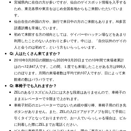
宮城県内に在住の方が多いですが、仙台のゲイスポット情報を入手する
ため、東北各県や東京をはじめ全国各地からもご来館いただいていま
す。
仙台在住の外国の方や、旅行で来日中の方のご来館もあります。AI多言
語通訳機も常備しています。
初めて来館する方の傾向としては、ゲイバーやハッテン場などをあまり
利用したことのない人がわりと多いです。中には、「自分以外のゲイの
人と会うのは初めて」という方もいらっしゃいます。
Q: 人はたくさん来てますか？
2010年3月20日の開館から2020年3月20日までの10年間で来場者累計
はのべ12,847人です。この間、１度でも来場したことがある方は999人
にのぼります。月間の来場者数は平均で約107人ですが、日によって来
館者の数はバラバラです。
Q: 車椅子でも入れますか？
ZELのあるリスズビル入口には大きな段差はありませんので、車椅子の
ままエレベーターで９階まで上がれます。
車椅子対応のエレベーターではないため鏡や握り棒、車椅子用の行き先
ボタンがありません。また、ZELの入口ドアがドアノブを回して手前に
引くタイプとなっておりますので、お一人でいらっしゃる場合は、ビル
に到着した際にZELまでお電話ください。
ビル内に車椅子用トイレはございません。隣の「東京エレクトロンホー