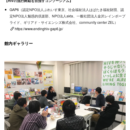
【HIVの流行終結を目指すコンソーシアム】
GAP6
（認定NPO法人ぷれいす東京、社会福祉法人はばたき福祉財団、認
定NPO法人魅惑的倶楽部、NPO法人akta、一般社団法人金沢レインボープ
ライド、ギリアド・サイエンシズ株式会社、community center ZEL）
https://www.endinghiv-gap6.jp/
館内ギャラリー