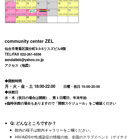
community center ZEL
仙台市青葉区国分町3-3-5リスズビル9階
TEL/FAX 022-261-6556
sendai865@yahoo.co.jp
アクセス（地図）
◆開館時間
月・火・金・土
18:00-22:00
日曜・祝日 15:00-20:00
◆休館日
水・木（祝日の場合は開館）、第１日曜日、年末年始
※臨時休館の場合もありますので「
開館スケジュール
」をご確認ください
Q: どんなところですか？
館内の様子は
館内ギャラリー
をご欄ください。
HIV/AIDSや性感染症の情報の他、全国のクラブイベント（ゲイナイ