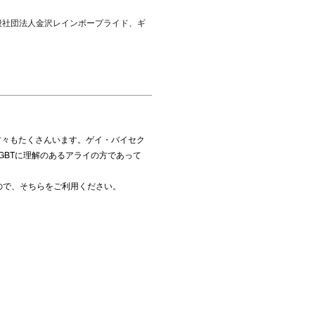
一般社団法人金沢レインボープライド、ギ
方々もたくさんいます。ゲイ・バイセク
GBTに理解のあるアライの方であって
ので、そちらをご利用ください。