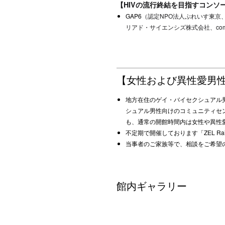
【HIVの流行終結を目指すコンソ
GAP6
（認定NPO法人ぷれいす東京
リアド・サイエンシズ株式会社、communi
【女性および異性愛男
地方在住のゲイ・バイセクシュアル
シュアル男性向けのコミュニティセ
も、通常の開館時間内は女性や異性
不定期で開催しております「
ZEL Ra
当事者のご家族等で、相談をご希望
館内ギャラリー