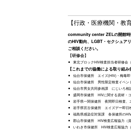
【行政・医療機関・教
community center ZE
のHIV動向、LGBT・セクシュ
ご相談ください。
【研修会】
東北ブロックHIV検査担当者研修会
【これまでの協働による取り組み
仙台市保健所 エイズ(HIV)・梅毒
仙台市保健所 男性限定検査イベント
仙台市男女共同参画課 にじいろ相
盛岡市保健所 HIVに関する資材・
岩手県一関保健所 夜間即日検査、
岩手県宮古保健所 エイズデー即日
福島県感染症対策課 各保健所のHI
郡山市保健所 HIV検査広報協力（
いわき市保健所 HIV検査広報協力