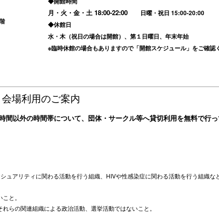
◆開館時間
月・火・金・土
18:00-22:00
日曜・祝日 15:00-20:00
階
◆休館日
水・木（祝日の場合は開館）、第１日曜日、年末年始
※臨時休館の場合もありますので「
開館スケジュール
」をご確認
】会場利用のご案内
ZELでは開館時間以外の時間帯について、団体・サークル等へ貸切利用を無料で行
。
クシュアリティに関わる活動を行う組織、HIVや性感染症に関わる活動を行う組織
いこと。
それらの関連組織による政治活動、選挙活動ではないこと。