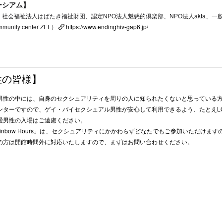
ーシアム】
、社会福祉法人はばたき福祉財団、認定NPO法人魅惑的倶楽部、NPO法人akta、
ty center ZEL）
https://www.endinghiv-gap6.jp/
性の皆様】
男性の中には、自身のセクシュアリティを周りの人に知られたくないと思っている
ンターですので、ゲイ・バイセクシュアル男性が安心して利用できるよう、たとえL
愛男性の入場はご遠慮ください。
inbow Hours
」は、セクシュアリティにかかわらずどなたでもご参加いただけます
の方は開館時間外に対応いたしますので、まずはお問い合わせください。