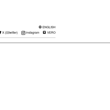
ENGLISH
X (旧twitter)
instagram
VERO
。