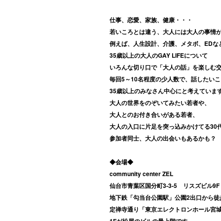
仕事、恋愛、家族、健康・・・
若いころとは違う、大人には大人の事情
例えば、人生設計、介護、メタボ、EDな
35歳以上の大人のGAY LIFEについて
いろんな切り口で「大人の話」を楽しむ
毎回5～10名程度の少人数で、話したい
35歳以上のみなさん中心
にと考えていま
大人の世界をのぞいてみたい若者や、
大人とのお付き合いがある若者、
大人の入口に片足を突っ込みかけてる30
参加者同士、大人の出会いもあるかも？
◆会場◆
community center ZEL
仙台市青葉区国分町3-3-5 リスズビル9F
地下鉄「勾当台公園駅」公園2出口から徒
定禅寺通り「東京エレクトロンホール宮城
1Fが松屋のビルの最上階です。