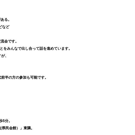
がある。
どなど
交流会です。
ことをみんなで出し合って話を進めています。
すが、
代前半の方の参加も可能です。
歩5分。
(県民会館）」東隣。