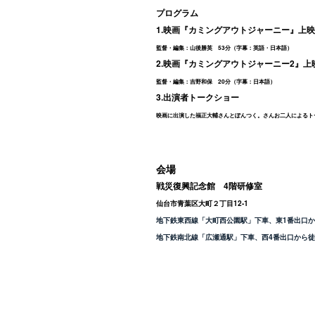
プログラム
1.映画『カミングアウトジャーニー』上映
監督・編集：山後勝英 53分（字幕：英語・日本語）
2.映画『カミングアウトジャーニー2』上
監督・編集：吉野和保 20分（字幕：日本語）
3.出演者トークショー
映画に出演した福正大輔さんとぽんつく。さんお二人によるト
会場
戦災復興記念館 4階研修室
仙台市青葉区大町２丁目12-1
地下鉄東西線「大町西公園駅」下車、東1番出口か
地下鉄南北線「広瀬通駅」下車、西4番出口から徒