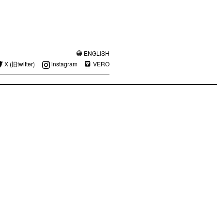
ENGLISH
X (旧twitter)
instagram
VERO