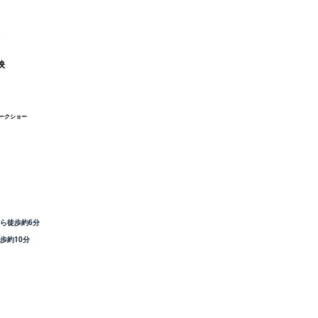
映
ークショー
ら徒歩約6分
歩約10分