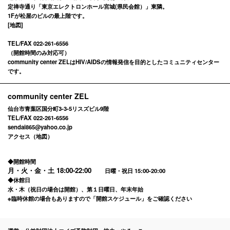
定禅寺通り「東京エレクトロンホール宮城(県民会館）」東隣。
1Fが松屋のビルの最上階です。
[
地図
]
TEL/FAX 022-261-6556
（開館時間のみ対応可）
community center ZELはHIV/AIDSの情報発信を目的としたコミュニティセンター
です。
community center ZEL
仙台市青葉区国分町3-3-5リスズビル9階
TEL/FAX 022-261-6556
sendai865@yahoo.co.jp
アクセス（地図）
◆開館時間
月・火・金・土
18:00-22:00
日曜・祝日 15:00-20:00
◆休館日
水・木（祝日の場合は開館）、第１日曜日、年末年始
※臨時休館の場合もありますので「
開館スケジュール
」をご確認ください