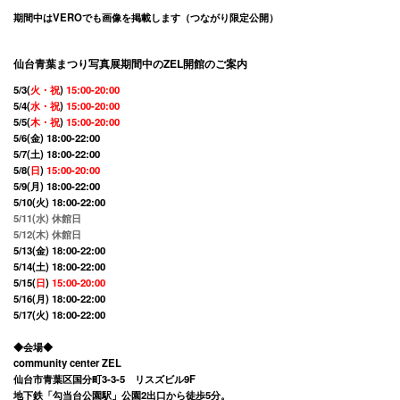
期間中はVEROでも画像を掲載します（つながり限定公開）
仙台青葉まつり写真展期間中のZEL開館のご案内
5/3(
火
・祝
)
15:00-20:00
5/4(
水
・祝
)
15:00-20:00
5/5(
木
・祝
)
15:00-20:00
5/6(金) 18:00-22:00
5/7(土) 18:00-22:00
5/8(
日
)
15:00-20:00
5/9(月) 18:00-22:00
5/10(火) 18:00-22:00
5/11(水) 休館日
5/12(木) 休館日
5/13(金) 18:00-22:00
5/14(土) 18:00-22:00
5/15(
日
)
15:00-20:00
5/16(月) 18:00-22:00
5/17(火) 18:00-22:00
◆会場◆
community center ZEL
仙台市青葉区国分町3-3-5 リスズビル9F
地下鉄「勾当台公園駅」公園2出口から徒歩5分。