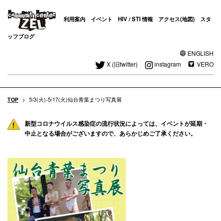
利用案内
イベント
HIV / STI 情報
アクセス(地図)
スタ
ッフブログ
ENGLISH
X (旧twitter)
instagram
VERO
TOP
>
5/3(火)-5/17(火)仙台青葉まつり写真展
新型コロナウイルス感染症の流行状況によっては、イベントが延期・
中止となる場合がございますので、あらかじめご了承ください。