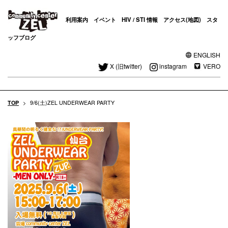
利用案内
イベント
HIV / STI 情報
アクセス(地図)
スタ
ッフブログ
ENGLISH
X (旧twitter)
instagram
VERO
TOP
>
9/6(土)ZEL UNDERWEAR PARTY