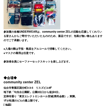
参加賞の各種UNDERWEARは、community center ZELの活動を応援してくれてい
る皆さんからご寄付でいただいたもののため、新品ですが、包装が無い物もあります
のでご了承願います。
※入場の際は手指・靴底をアルコールで消毒してください。
※マスクの着用は任意です。
参加者全員にセーファーセックスキットを差し上げます。
◆会場◆
community center ZEL
仙台市青葉区国分町3-3-5 リスズビル9F
地下鉄「勾当台公園駅」公園2出口から徒歩5分。
定禅寺通り「東京エレクトロンホール宮城(県民会館）」東隣。
1Fが松屋のビルの最上階です。
[
地図
]