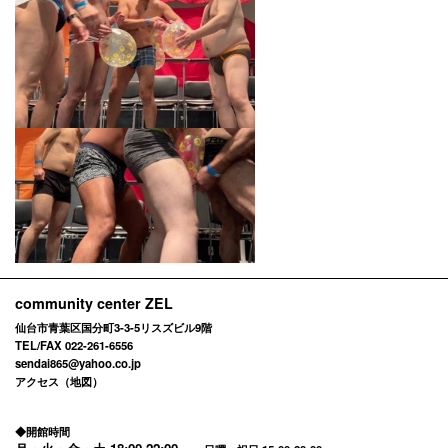
community center ZEL
仙台市青葉区国分町3-3-5リスズビル9階
TEL/FAX 022-261-6556
sendai865@yahoo.co.jp
アクセス（地図）
◆開館時間