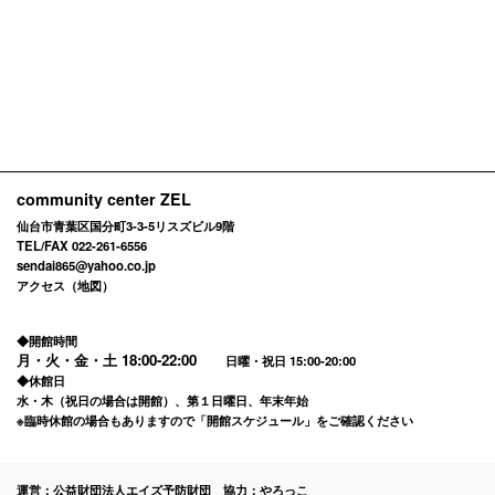
community center ZEL
仙台市青葉区国分町3-3-5リスズビル9階
TEL/FAX 022-261-6556
sendai865@yahoo.co.jp
アクセス（地図）
◆開館時間
月・火・金・土
18:00-22:00
日曜・祝日 15:00-20:00
◆休館日
水・木（祝日の場合は開館）、第１日曜日、年末年始
※臨時休館の場合もありますので「
開館スケジュール
」をご確認ください
運営：公益財団法人エイズ予防財団 協力：やろっこ