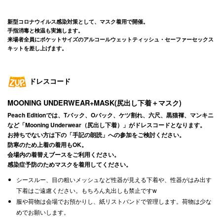
新型コロナウイルス感染対策として、マスク着用で開催。
手指消毒と検温も実施します。
来場者全員にポケットサイズのアルコールウェットティッシュ・セーファーセックス
キットを差し上げます。
ドレスコード
MOONING UNDERWEAR+MASK(尻出し下着＋マスク)
Peach Editionでは、Tバック、Oバック、ケツ割れ、六尺、黒猫褌、マンキニ
など「Mooning Underwear（尻出し下着）」がドレスコードとなります。
お持ちでない方は下の「手記の朗読」への参加をご検討ください。
防寒のため上着の着用もOK。
会場内の着替えブースをご利用ください。
感染症予防のためマスクを着用してください。
シースルー、目の粗いメッシュなど性器が見える下着や、性器がはみ出す
下着はご遠慮ください。もちろん丸出しも禁止ですw
服や荷物は会場でお預かりし、紙リストバンドで管理します。荷物は少な
めでお願いします。