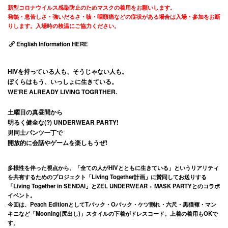
新型コロナウイルス感染防止のためマスクの着用をお願いします。
発熱・息苦しさ・強いだるさ・咳・咽頭痛などの症状が
ある場合は入場・参加をお断
りします。入場時の検温にご協力ください。
English Information HERE
HIVを持っている人も、そうじゃない人も。
ぼくらはもう、いっしょに生きている。
WE'RE ALREADY LIVING TOGRTHER.
土曜日の真昼間から
明るく健全な(?) UNDERWEAR PARTY!
男同士パンツ一丁で
開放的に会話やゲームを楽しもうぜ!
多様性を伴った視点から、「全ての人がHIVとともに生きている」というリアリティ
を共有するためのプロジェクト「Living Together計画」に賛同してお送りする
「Living Together in SENDAI」とZEL UNDERWEAR + MASK PARTYとのコラボ
イベント。
今回は、Peach EditionとしてTバック・Oバック・ケツ割れ・六尺・黒猫褌・マン
キニなど「Mooning(尻出し)」スタイルの下着がドレスコード。上着の着用もOKで
す。