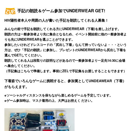
手記の朗読＆ゲーム参加でUNDERWEAR GET!
HIV陽性者本人や周囲の人が書いた手記を朗読してくれる人募集！
みんなの前で手記を朗読してくれる方にUNDERWEAR（下着)を差し上げます。
朗読の方は一般参加者より先に集合となるため、イベント開始前に他の一般参加者よ
りも先にUNDERWEARを選ぶことができます。
参加したいけれどドレスコードの「尻出し下着」なんて持っていないよ・・・という
方は、ぜひ「手記の朗読」に参加し、プレゼントのUNDERWEARから尻出し下着を
選んでGETしてください。
朗読してくれる人は段取りの説明などがあるので
一般参加者より一足先14:30に会場
へ集合
してください。
（手記集はこちらで準備します。事前にZELで手記集をお渡しすることもできます）
下着姿でいろんなゲームに挑戦すると、参加賞としてUNDEAWEAR（下着）
がもらえます。
※ソーシャルディスタンスを保ちながら楽しめるゲームを予定しています。
※ゲーム参加時は、マスク着用の上、大声はお控えく
ださい。