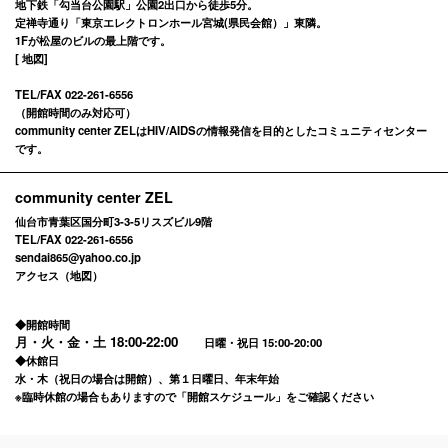
地下鉄「勾当台公園駅」公園2出口から徒歩5分。
定禅寺通り「東京エレクトロンホール宮城(県民会館）」東隣。
1Fが松屋のビルの最上階です。
[
地図
]
TEL/FAX 022-261-6556
（開館時間のみ対応可）
community center ZELはHIV/AIDSの情報発信を目的としたコミュニティセンター
です。
community center ZEL
仙台市青葉区国分町3-3-5リスズビル9階
TEL/FAX 022-261-6556
sendai865@yahoo.co.jp
アクセス（地図）
◆開館時間
月・火・金・土
18:00-22:00
日曜・祝日 15:00-20:00
◆休館日
水・木（祝日の場合は開館）、第１日曜日、年末年始
※臨時休館の場合もありますので「
開館スケジュール
」をご確認ください